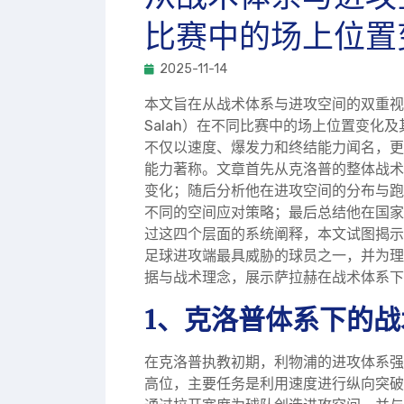
比赛中的场上位置
2025-11-14
本文旨在从战术体系与进攻空间的双重视角
Salah）在不同比赛中的场上位置变化
不仅以速度、爆发力和终结能力闻名，更
能力著称。文章首先从克洛普的整体战术
变化；随后分析他在进攻空间的分布与跑
不同的空间应对策略；最后总结他在国家
过这四个层面的系统阐释，本文试图揭示
足球进攻端最具威胁的球员之一，并为理
据与战术理念，展示萨拉赫在战术体系下
1、克洛普体系下的
在克洛普执教初期，利物浦的进攻体系强
高位，主要任务是利用速度进行纵向突破