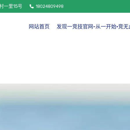
村一里15号
18024809498
网站首页
发现一竞技官网-从一开始·竞无