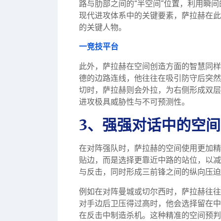
路与肋部之间的“半空间”位置，利用瞬间
现代进攻体系中的关键要素，萨拉赫在此
的关键人物。
一竞技平台
此外，萨拉赫在空间创造方面的智慧同样
德的边路连线，他往往在吸引防守后突然
切时，萨拉赫则会外拉，为右侧形成双层
进攻极具威胁性与不可预测性。
3、强强对话中的空
在对阵强队时，萨拉赫的空间使用更加精
贴边，而是选择更靠近中路的站位，以减
与反击，同时形成三前锋之间的纵向压迫
例如在对阵曼城或切尔西时，萨拉赫往往
对手边后卫压得过高时，他会选择留在中
在反击中制造杀机。这种精准的空间预判