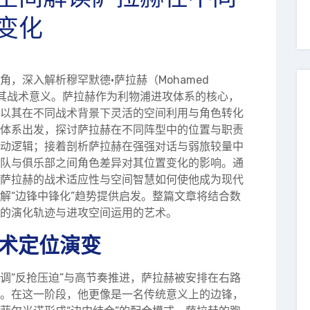
变化
，深入解析穆罕默德·萨拉赫（Mohamed
及其战术意义。萨拉赫作为利物浦进攻体系的核心，
以其在不同战术背景下灵活的空间利用与角色转化
体系出发，探讨萨拉赫在不同阵型中的位置与职责
动逻辑；接着剖析萨拉赫在强强对话与弱旅较量中
队与俱乐部之间角色差异对其位置变化的影响。通
萨拉赫的战术适应性与空间智慧如何使他成为现代
解“边锋中锋化”趋势提供启发。整篇文章将结合数
的演化轨迹与进攻空间运用的艺术。
战术定位演变
调“反抢压迫”与高节奏推进，萨拉赫被安排在右路
。在这一阶段，他更像是一名传统意义上的边锋，