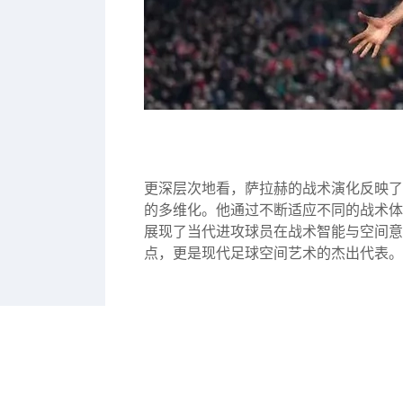
更深层次地看，萨拉赫的战术演化反映了
的多维化。他通过不断适应不同的战术体
展现了当代进攻球员在战术智能与空间意
点，更是现代足球空间艺术的杰出代表。