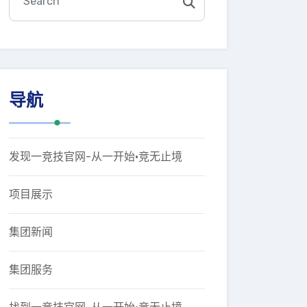
导航
发现一竞技官网-从一开始·竞无止境
项目展示
集团新闻
集团服务