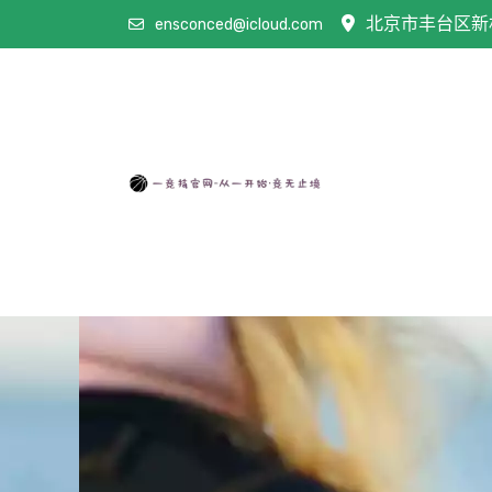
北京市丰台区新
ensconced@icloud.com